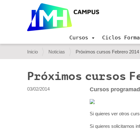
Cursos
Ciclos Forma
N
a
U
Inicio
Noticias
Próximos cursos Febrero 2014
v
s
e
g
t
Próximos cursos F
a
e
c
i
d
03/02/2014
Cursos programado
ó
e
n
s
Si quieres ver otros cur
t
Si quieres solicitarnos i
á
a