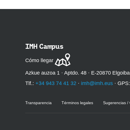
q
u
í
:
IMH Campus
Cómo llegar
Azkue auzoa 1 · Aptdo. 48 · E-20870 Elgoiba
Tlf.:
+34 943 74 41 32
·
imh@imh.eus
· GPS
Transparencia
Términos legales
Sugerencias /