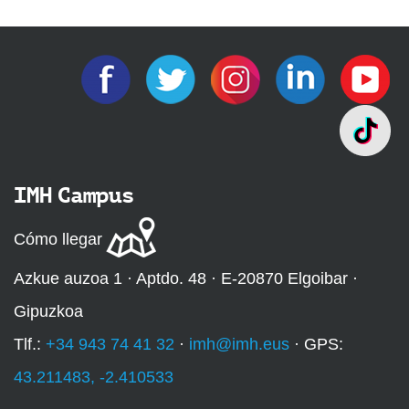
IMH Campus
Cómo llegar
Azkue auzoa 1 · Aptdo. 48 · E-20870 Elgoibar ·
Gipuzkoa
Tlf.:
+34 943 74 41 32
·
imh@imh.eus
· GPS:
43.211483, -2.410533