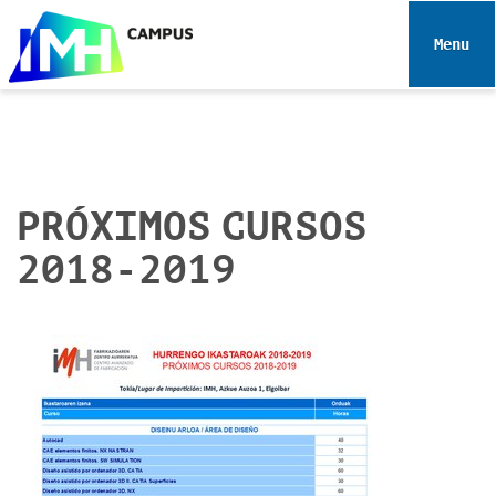
N
a
Toggle 
v
e
g
a
c
i
PRÓXIMOS CURSOS
ó
2018-2019
n