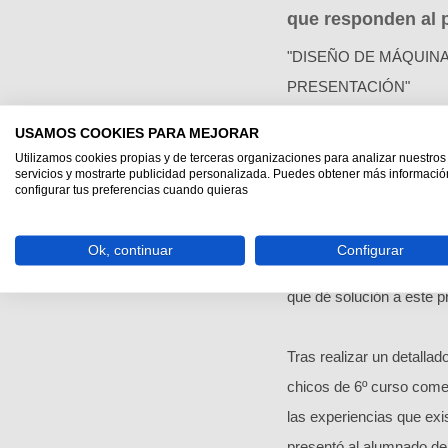
que responden al 
"DISEÑO DE MÁQUIN
PRESENTACIÓN"
USAMOS COOKIES PARA MEJORAR
A través del proyecto
M
Utilizamos cookies propias y de terceras organizaciones para analizar nuestros
servicios y mostrarte publicidad personalizada. Puedes obtener más informació
colaboran con el objetiv
configurar tus preferencias cuando quieras
A principios de curso lo
Ok, continuar
Configurar
calle a menudo nos enc
que dé solución a este p
Tras realizar un detallad
chicos de 6º curso comen
las experiencias que exi
presentó al alumnado de