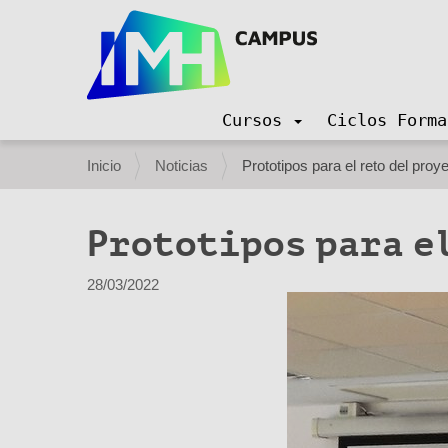
Cursos
Ciclos Forma
N
a
U
Inicio
Noticias
Prototipos para el reto del pro
v
s
e
g
t
Prototipos para e
a
e
c
i
d
28/03/2022
ó
e
n
s
t
á
a