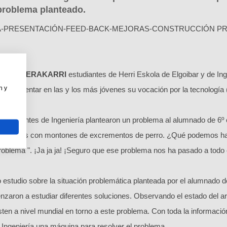
problema planteado.
A-PRESENTACIÓN-FEED-BACK-MEJORAS-CONSTRUCCIÓN PR
AGNET ERAKARRI
estudiantes de Herri Eskola de Elgoibar y de I
n y
o de fomentar en las y los más jóvenes su vocación por la tecnología
s estudiantes de Ingeniería plantearon un problema al alumnado de 6º 
ontramos con montones de excrementos de perro. ¿Qué podemos h
roblema ". ¡Ja ja ja! ¡Seguro que ese problema nos ha pasado a todo
o estudio sobre la situación problemática planteada por el alumnado de
zaron a estudiar diferentes soluciones. Observando el estado del ar
sten a nivel mundial en torno a este problema. Con toda la informaci
 Ingeniería una máquina para resolver el problema.