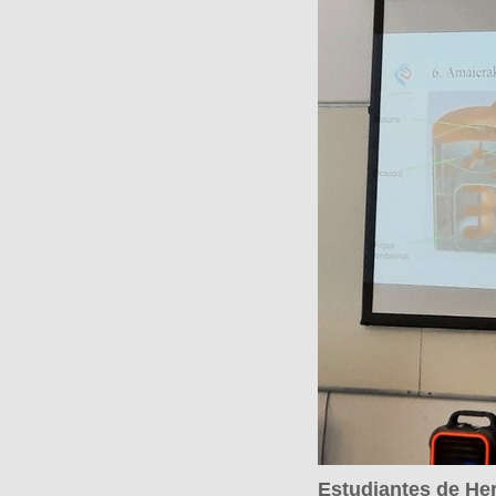
q
u
í
:
Estudiantes de He