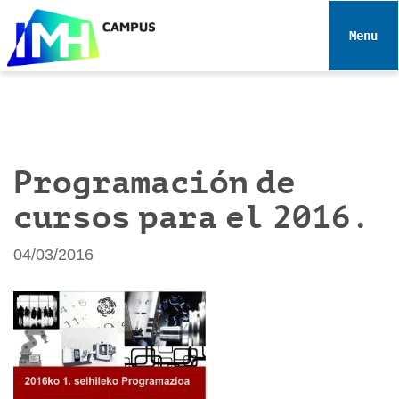
N
a
Toggle 
v
e
g
a
c
i
Programación de
ó
cursos para el 2016.
n
04/03/2016