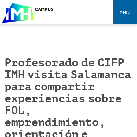
N
a
Toggle 
v
e
g
a
c
i
Profesorado de CIFP
ó
IMH visita Salamanca
n
para compartir
experiencias sobre
FOL,
emprendimiento,
orientación e