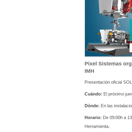
q
u
í
:
Pixel Sistemas org
IMH
Presentación oficial 
Cuándo:
El próximo jue
Dónde:
En las instalaci
Horario:
De 09:00h a 13
Herramienta.