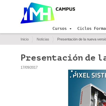
Cursos
Ciclos Forma
N
a
U
Inicio
Noticias
Presentación de la nueva versi
v
s
e
g
t
Presentación de la
a
e
c
i
d
17/09/2017
ó
e
n
s
t
á
a