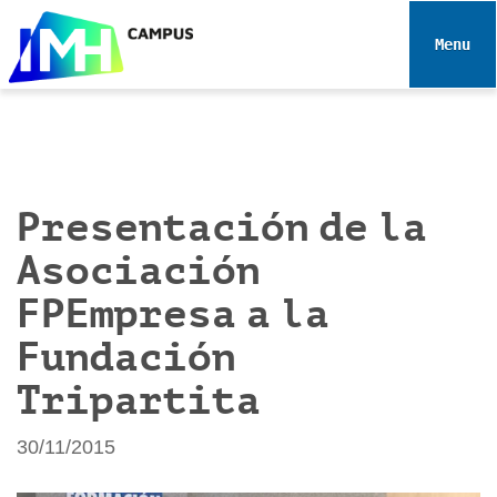
N
a
Toggle 
v
e
g
a
c
i
Presentación de la
ó
Asociación
n
FPEmpresa a la
Fundación
Tripartita
30/11/2015