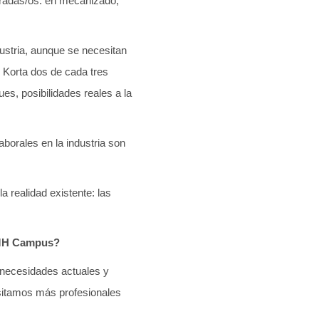
aradas/os: en mecanizado,
dustria, aunque se necesitan
n Korta dos de cada tres
s, posibilidades reales a la
borales en la industria son
a realidad existente: las
IMH Campus?
s necesidades actuales y
cesitamos más profesionales