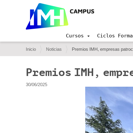
Cursos
Ciclos Forma
N
a
U
Inicio
Noticias
Premios IMH, empresas patroc
v
s
e
g
t
Premios IMH, empr
a
e
c
i
d
30/06/2025
ó
e
n
s
t
á
a