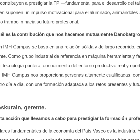
 contribuyen a prestigiar la FP —fundamental para el desarrollo del ta
én suponen un impulso motivacional para el alumnado, animándoles a 
o trampolín hacia su futuro profesional.
cuál es la contribución que nos hacemos mutuamente Danobatg
n IMH Campus se basa en una relación sólida y de largo recorrido, 
. Como grupo industrial de referencia en máquina herramienta y f
ecnología puntera, conocimiento del entorno productivo real y opor
te, IMH Campus nos proporciona personas altamente cualificadas, con
tro día a día, con una formación adaptada a los retos presentes y fut
kurain, gerente.
a acción que llevamos a cabo para prestigiar la formación prof
ilares fundamentales de la economía del País Vasco es la industria. 