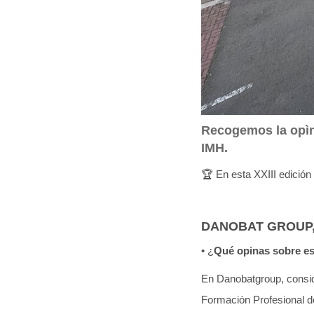
Recogemos la opìni
IMH.
🏆
En esta XXIII edició
DANOBAT GROUP, Jo
• ¿
Qué opinas sobre est
En Danobatgroup, consi
Formación Profesional de