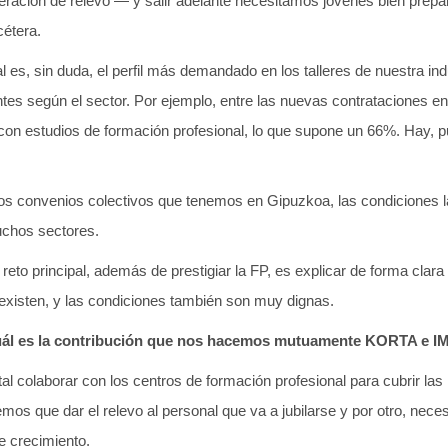
ración de relevo — y salir adelante necesitamos jóvenes bien prep
cétera.
 es, sin duda, el perfil más demandado en los talleres de nuestra in
ntes según el sector. Por ejemplo, entre las nuevas contrataciones e
n estudios de formación profesional, lo que supone un 66%. Hay, pue
 los convenios colectivos que tenemos en Gipuzkoa, las condiciones la
uchos sectores.
eto principal, además de prestigiar la FP, es explicar de forma clara l
existen, y las condiciones también son muy dignas.
cuál es la contribución que nos hacemos mutuamente KORTA e 
l colaborar con los centros de formación profesional para cubrir la
nemos que dar el relevo al personal que va a jubilarse y por otro, ne
e crecimiento.