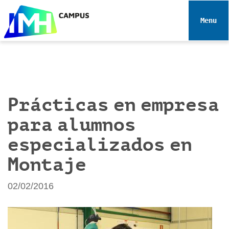
N
a
Toggle 
v
e
g
a
c
i
Prácticas en empresa
ó
para alumnos
n
especializados en
Montaje
02/02/2016