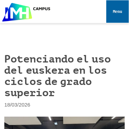
N
a
Toggle 
v
e
g
a
c
i
Potenciando el uso
ó
del euskera en los
n
ciclos de grado
superior
18/03/2026