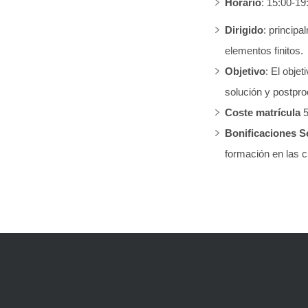
Horario
: 15:00-19
Dirigido
: princip
elementos finitos.
Objetivo
: El obje
solución y postpro
Coste matrícula
5
Bonificaciones S
formación en las c