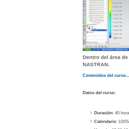
q
u
í
:
Dentro del área d
NASTRAN.
Contenidos del curso
..
Datos del curso:
Duración
: 40 hor
Calendario
: 10/0