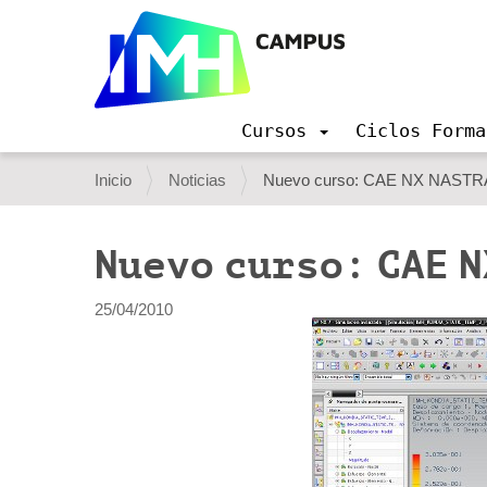
Cursos
Ciclos Forma
N
a
U
Inicio
Noticias
Nuevo curso: CAE NX NAST
v
s
e
g
t
Nuevo curso: CAE 
a
e
c
i
d
25/04/2010
ó
e
n
s
t
á
a