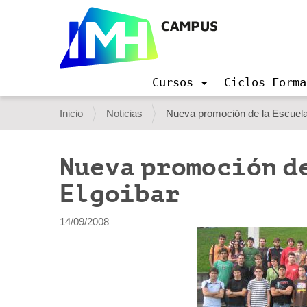
Cursos
Ciclos Forma
N
a
U
Inicio
Noticias
Nueva promoción de la Escuela 
v
s
e
g
t
Nueva promoción de
a
e
c
Elgoibar
i
d
ó
e
n
14/09/2008
s
t
á
a