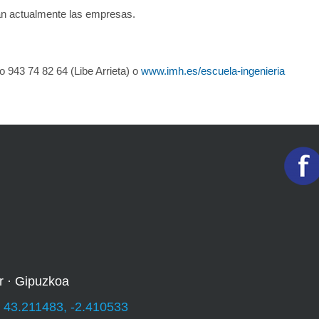
an actualmente las empresas.
o 943 74 82 64 (Libe Arrieta) o
www.imh.es/escuela-ingenieria
r · Gipuzkoa
:
43.211483, -2.410533