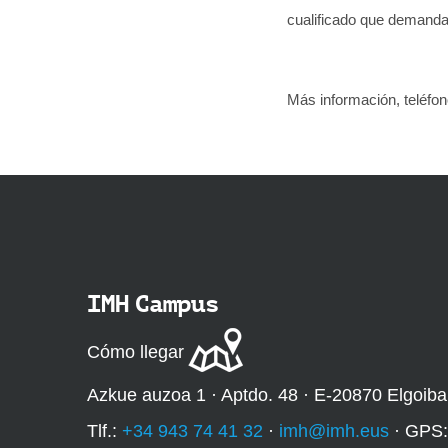
cualificado que demand
Más información, teléfon
IMH Campus
Cómo llegar
Azkue auzoa 1 · Aptdo. 48 · E-20870 Elgoiba
Tlf.:
+34 943 74 41 32
·
imh@imh.eus
· GPS