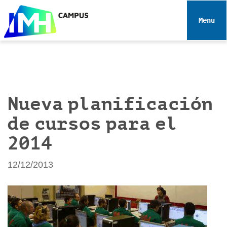
N
a
Toggle 
v
e
g
a
c
i
Nueva planificación
ó
de cursos para el
n
2014
12/12/2013