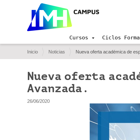
Cursos
Ciclos Forma
N
a
U
Inicio
Noticias
Nueva oferta académica de esp
v
s
e
g
t
Nueva oferta acad
a
e
c
Avanzada.
i
d
ó
e
n
26/06/2020
s
t
á
a