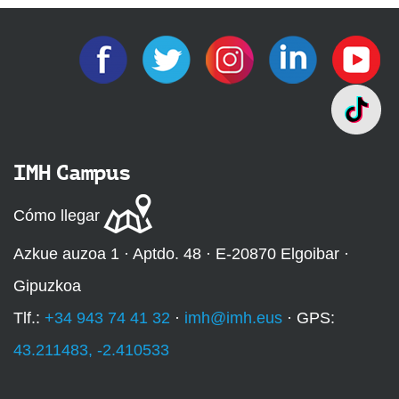
IMH Campus
Cómo llegar
Azkue auzoa 1 · Aptdo. 48 · E-20870 Elgoibar ·
Gipuzkoa
Tlf.:
+34 943 74 41 32
·
imh@imh.eus
· GPS:
43.211483, -2.410533