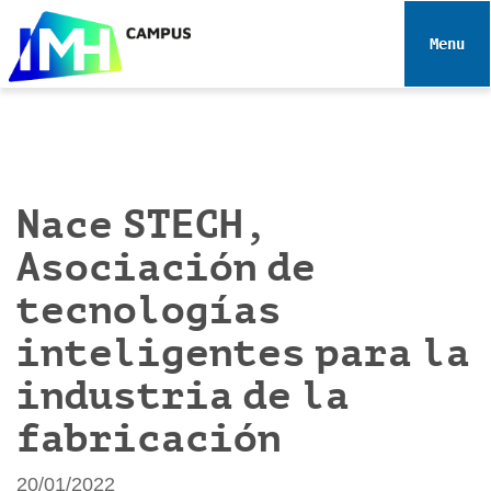
N
a
Toggle 
v
e
g
a
c
i
Nace STECH,
ó
Asociación de
n
tecnologías
inteligentes para la
industria de la
fabricación
20/01/2022