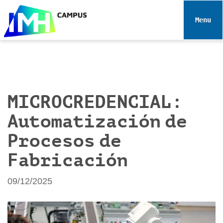
N
a
Toggle 
v
e
g
a
c
i
MICROCREDENCIAL:
ó
Automatización de
n
Procesos de
Fabricación
09/12/2025