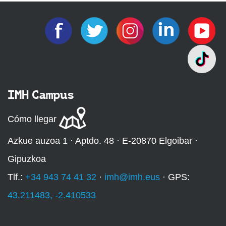
IMH Campus
Cómo llegar
Azkue auzoa 1 · Aptdo. 48 · E-20870 Elgoibar ·
Gipuzkoa
Tlf.:
+34 943 74 41 32
·
imh@imh.eus
· GPS:
43.211483, -2.410533