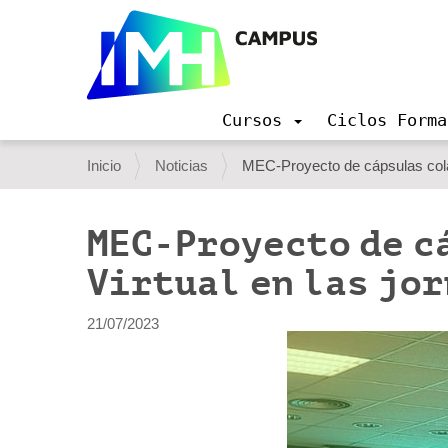
Cursos
Ciclos Forma
N
a
U
Inicio
Noticias
MEC-Proyecto de cápsulas colab
v
s
e
g
t
MEC-Proyecto de c
a
e
c
Virtual en las jo
i
d
ó
e
n
21/07/2023
s
t
á
a