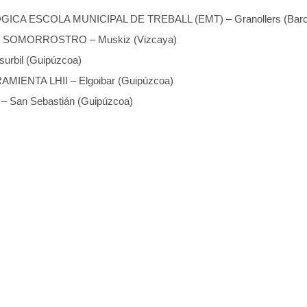
CA ESCOLA MUNICIPAL DE TREBALL (EMT) – Granollers (Barc
OMORROSTRO – Muskiz (Vizcaya)
urbil (Guipúzcoa)
IENTA LHII – Elgoibar (Guipúzcoa)
 San Sebastián (Guipúzcoa)