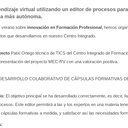
rendizaje virtual utilizando un editor de procesos par
ma más autónoma.
e verano sobre
innovación en Formación Profesional,
hemos organi
ctos que desarrollamos en nuestro Centro Integrado.
yecto
Patxi Ortego técnico de TICS del Centro Integrado de Formaci
presentación del proyecto MEC-RV con una valoración positiva.
DESARROLLO COLABORATIVO DE CÁPSULAS FORMATIVAS DE
do:
El objetivo principal se ha desarrollado correctamente, es decir, faci
rocesos. Este editor permitirá a las y los expertos en una materia ten
 cápsulas formativas a medida, y satisfacer así las necesidades form
s: