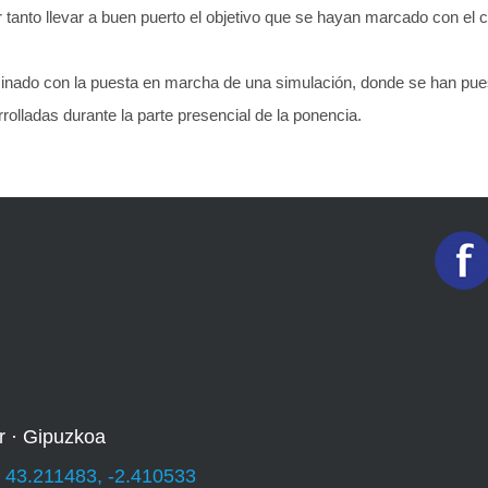
 tanto llevar a buen puerto el objetivo que se hayan marcado con el c
inado con la puesta en marcha de una simulación, donde se han pue
olladas durante la parte presencial de la ponencia.
r · Gipuzkoa
:
43.211483, -2.410533