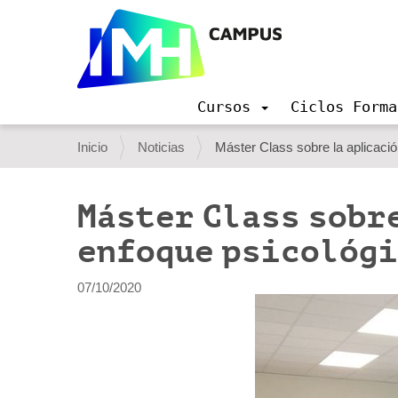
Cursos
Ciclos Forma
N
a
U
Inicio
Noticias
Máster Class sobre la aplicaci
v
s
e
g
t
Máster Class sobr
a
e
c
enfoque psicológi
i
d
ó
e
n
07/10/2020
s
t
á
a