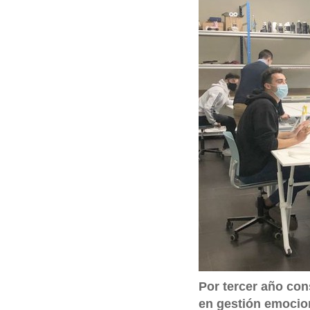
q
u
í
:
Por tercer año co
en gestión emocion