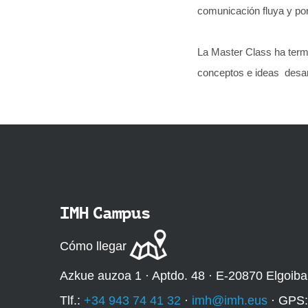
comunicación fluya y por
La Master Class ha term
conceptos e ideas desarr
IMH Campus
Cómo llegar
Azkue auzoa 1 · Aptdo. 48 · E-20870 Elgoiba
Tlf.:
+34 943 74 41 32
·
imh@imh.eus
· GPS