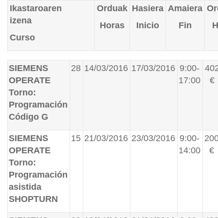
Ikastaroaren
Orduak
Hasiera
Amaiera
Or
izena
Horas
Inicio
Fin
H
Curso
SIEMENS
28
14/03/2016
17/03/2016
9:00-
40
OPERATE
17:00
€
Torno:
Programación
Código G
SIEMENS
15
21/03/2016
23/03/2016
9:00-
20
OPERATE
14:00
€
Torno:
Programación
asistida
SHOPTURN