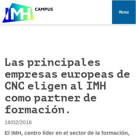
N
a
Toggle 
v
e
g
a
c
i
Las principales
ó
empresas europeas de
n
CNC eligen al IMH
como partner de
formación.
18/02/2016
El IMH, centro líder en el sector de la formación,