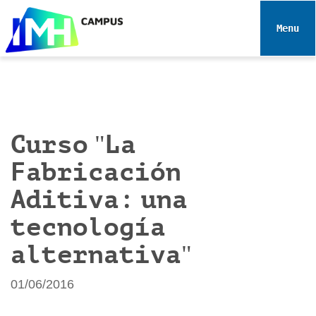
N
a
Toggle 
v
e
g
a
c
i
Curso "La
ó
Fabricación
n
Aditiva: una
tecnología
alternativa"
01/06/2016