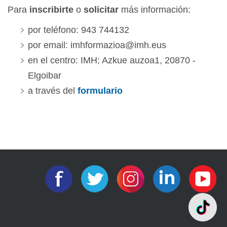
Para
inscribirte
o
solicitar
más información:
por teléfono: 943 744132
por email: imhformazioa@imh.eus
en el centro: IMH; Azkue auzoa1, 20870 -
Elgoibar
a través del
formulario