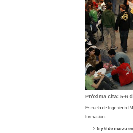
q
u
í
:
Próxima cita: 5-6 
Escuela de Ingeniería IM
formación:
5 y 6 de marzo e