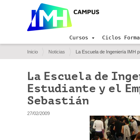
Cursos
Ciclos Forma
N
a
U
Inicio
Noticias
La Escuela de Ingeniería IMH p
v
s
e
g
t
La Escuela de Inge
a
e
c
Estudiante y el Em
i
d
ó
Sebastián
e
n
s
27/02/2009
t
á
a