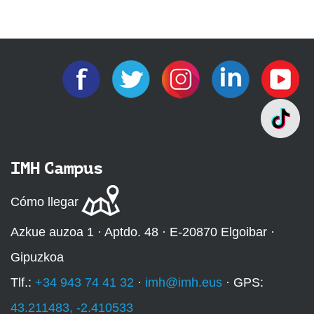
IMH Campus
Cómo llegar
Azkue auzoa 1 · Aptdo. 48 · E-20870 Elgoibar ·
Gipuzkoa
Tlf.:
+34 943 74 41 32
·
imh@imh.eus
· GPS:
43.211483, -2.410533