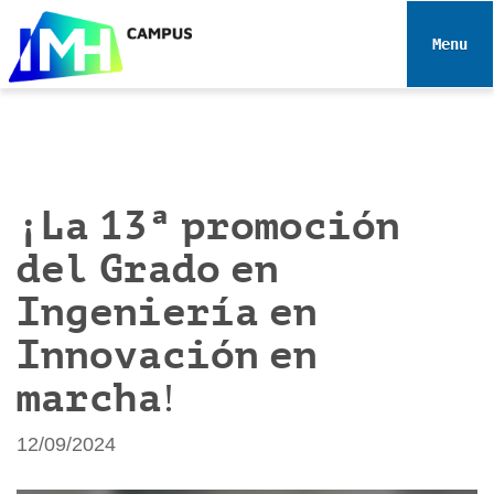
N
a
Toggle 
v
e
g
a
c
i
¡La 13ª promoción
ó
del Grado en
n
Ingeniería en
Innovación en
marcha!
12/09/2024