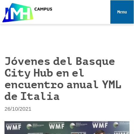
N
a
Toggle 
v
e
g
a
c
i
Jóvenes del Basque
ó
City Hub en el
n
encuentro anual YML
de Italia
26/10/2021