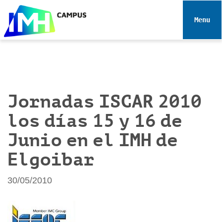
N
a
Toggle 
v
e
g
a
c
i
Jornadas ISCAR 2010
ó
los días 15 y 16 de
n
Junio en el IMH de
Elgoibar
30/05/2010