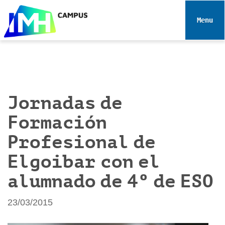
N
a
Toggle 
v
e
g
a
c
i
Jornadas de
ó
Formación
n
Profesional de
Elgoibar con el
alumnado de 4º de ESO
23/03/2015