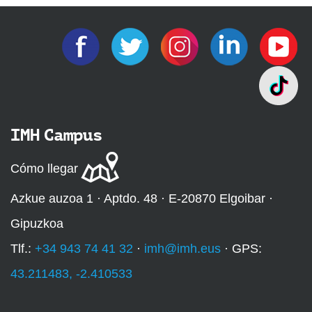
IMH Campus
Cómo llegar
Azkue auzoa 1 · Aptdo. 48 · E-20870 Elgoibar ·
Gipuzkoa
Tlf.:
+34 943 74 41 32
·
imh@imh.eus
· GPS:
43.211483, -2.410533