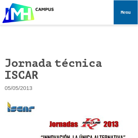
N
a
Toggle 
v
e
g
a
c
i
Jornada técnica
ó
ISCAR
n
05/05/2013