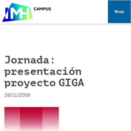
N
a
Toggle 
v
e
g
a
c
i
Jornada:
ó
presentación
n
proyecto GIGA
26/11/2008