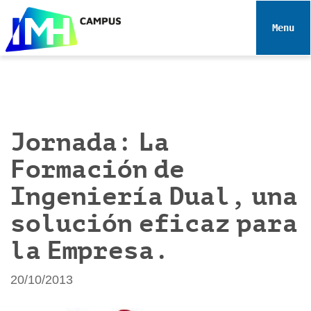
N
a
Toggle 
v
e
g
a
c
i
Jornada: La
ó
Formación de
n
Ingeniería Dual, una
solución eficaz para
la Empresa.
20/10/2013