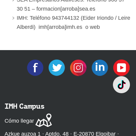
30 51 – formacion[arroba]sea.es
IMH: Teléfono 943744132 (Eider Iriondo / Leire
Alberdi) imh[arroba]imh.es o web
IMH Campus
Cómo llegar
Azkue auzoa 1 · Aptdo. 48 · E-20870 Elgoibar ·