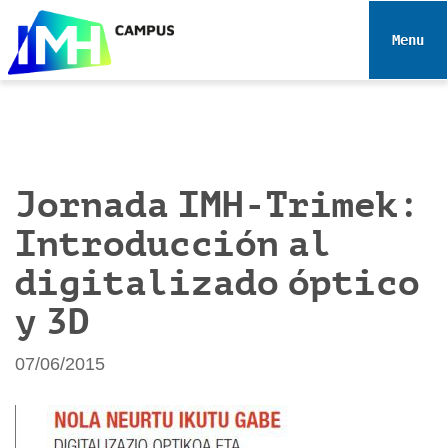
N
a
Toggle 
v
e
g
a
c
i
Jornada IMH-Trimek:
ó
Introducción al
n
digitalizado óptico
y 3D
07/06/2015