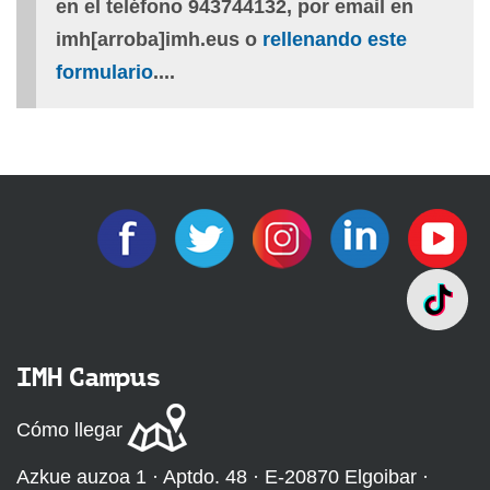
en el teléfono 943744132, por email en
imh[arroba]imh.eus o
rellenando este
formulario
....
IMH Campus
Cómo llegar
Azkue auzoa 1 · Aptdo. 48 · E-20870 Elgoibar ·