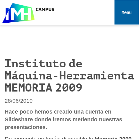
N
a
Toggle 
v
e
g
a
c
i
Instituto de
ó
Máquina-Herramienta
n
MEMORIA 2009
28/06/2010
Hace poco hemos creado una cuenta en
Slideshare donde iremos metiendo nuestras
presentaciones.