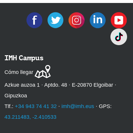
IMH Campus
Cómo llegar
Azkue auzoa 1 · Aptdo. 48 · E-20870 Elgoibar ·
Gipuzkoa
Tlf.:
+34 943 74 41 32
·
imh@imh.eus
· GPS:
43.211483, -2.410533