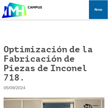
N
a
Toggle 
v
e
g
a
c
i
Optimización de la
ó
Fabricación de
n
Piezas de Inconel
718.
05/09/2024