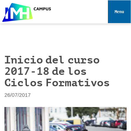
N
a
Toggle 
v
e
g
a
c
i
Inicio del curso
ó
2017-18 de los
n
Ciclos Formativos
26/07/2017