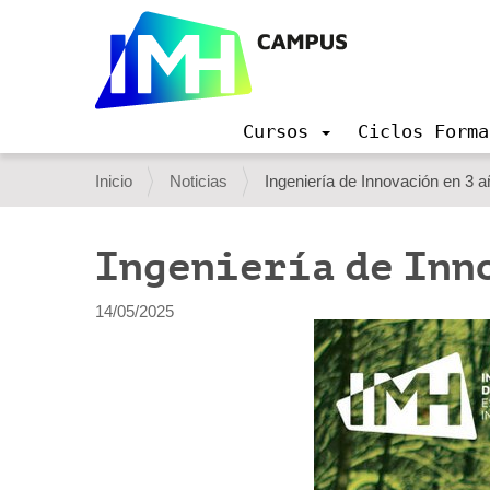
Cursos
Ciclos Forma
N
a
U
Inicio
Noticias
Ingeniería de Innovación en 3 a
v
s
e
g
t
Ingeniería de Inno
a
e
c
i
d
14/05/2025
ó
e
n
s
t
á
a