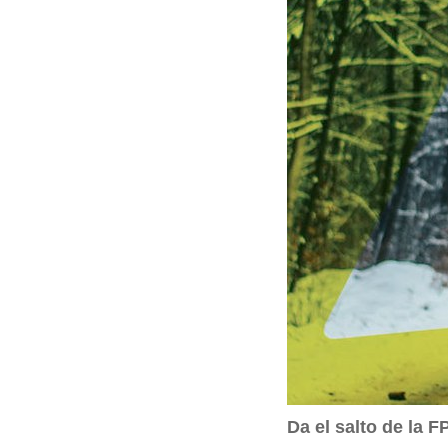
q
u
í
:
Da el salto de la F