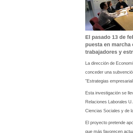
q
u
í
:
El pasado 13 de feb
puesta en marcha d
trabajadores y est
La dirección de Economí
conceder una subvención
"Estrategias empresariale
Esta investigación se ll
Relaciones Laborales U.P
Ciencias Sociales y de 
El proyecto pretende apor
que más favorecen actual