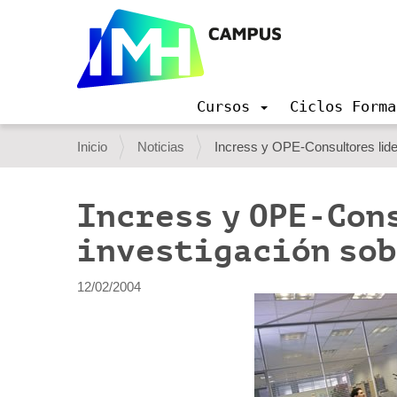
Cursos
Ciclos Forma
N
a
U
Inicio
Noticias
Incress y OPE-Consultores lider
v
s
e
g
t
Incress y OPE-Con
a
e
c
investigación sob
i
d
ó
e
n
12/02/2004
s
t
á
a