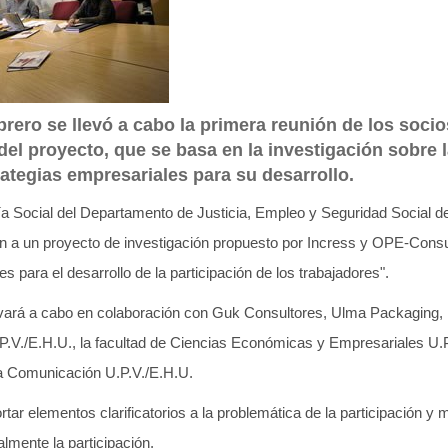
rero se llevó a cabo la primera reunión de los socios
el proyecto, que se basa en la investigación sobre l
rategias empresariales para su desarrollo.
a Social del Departamento de Justicia, Empleo y Seguridad Social 
 a un proyecto de investigación propuesto por Incress y OPE-Consu
s para el desarrollo de la participación de los trabajadores".
evará a cabo en colaboración con Guk Consultores, Ulma Packaging, l
.V./E.H.U., la facultad de Ciencias Económicas y Empresariales U.P.
la Comunicación U.P.V./E.H.U.
tar elementos clarificatorios a la problemática de la participación y 
mente la participación.