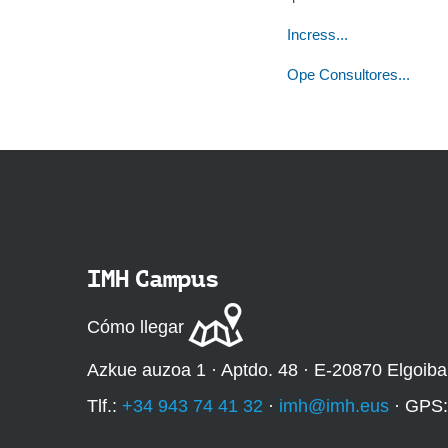
Incress...
Ope Consultores...
IMH Campus
Cómo llegar
Azkue auzoa 1 · Aptdo. 48 · E-20870 Elgoiba
Tlf.:
+34 943 74 41 32
·
imh@imh.eus
· GPS