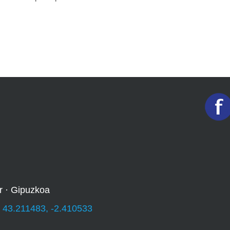
r · Gipuzkoa
:
43.211483, -2.410533