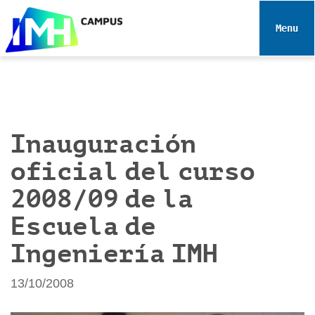
N
a
Toggle 
v
e
g
a
c
i
Inauguración
ó
oficial del curso
n
2008/09 de la
Escuela de
Ingeniería IMH
13/10/2008