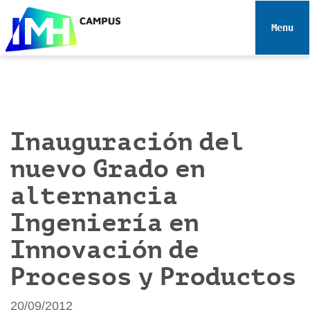
N
a
Toggle 
v
e
g
a
c
i
Inauguración del
ó
nuevo Grado en
n
alternancia
Ingeniería en
Innovación de
Procesos y Productos
20/09/2012