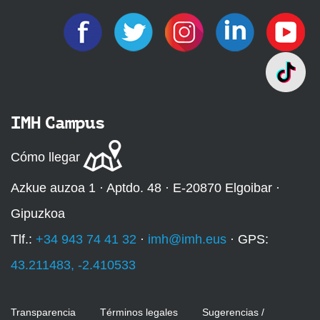
IMH Campus
Cómo llegar
Azkue auzoa 1 · Aptdo. 48 · E-20870 Elgoibar ·
Gipuzkoa
Tlf.:
+34 943 74 41 32
·
imh@imh.eus
· GPS:
43.211483, -2.410533
Transparencia
Términos legales
Sugerencias /