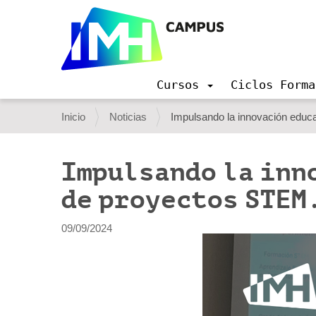
Cursos
Ciclos Forma
N
a
U
Inicio
Noticias
Impulsando la innovación educa
v
s
e
g
t
Impulsando la inn
a
e
c
de proyectos STEM
i
d
ó
e
n
09/09/2024
s
t
á
a