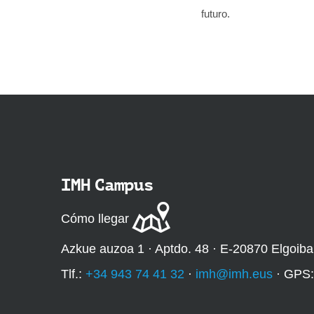
futuro.
IMH Campus
Cómo llegar
Azkue auzoa 1 · Aptdo. 48 · E-20870 Elgoiba
Tlf.:
+34 943 74 41 32
·
imh@imh.eus
· GPS