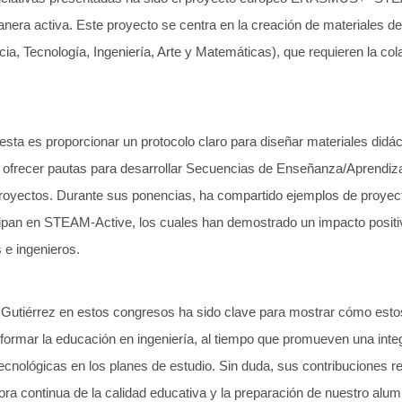
nera activa. Este proyecto se centra en la creación de materiales 
, Tecnología, Ingeniería, Arte y Matemáticas), que requieren la colab
uesta es proporcionar un protocolo claro para diseñar materiales didác
e ofrecer pautas para desarrollar Secuencias de Enseñanza/Aprendiza
royectos. Durante sus ponencias, ha compartido ejemplos de proye
ipan en STEAM-Active, los cuales han demostrado un impacto positivo
 e ingenieros.
é Gutiérrez en estos congresos ha sido clave para mostrar cómo esto
ormar la educación en ingeniería, al tiempo que promueven una integ
y tecnológicas en los planes de estudio. Sin duda, sus contribuciones
a continua de la calidad educativa y la preparación de nuestro alum