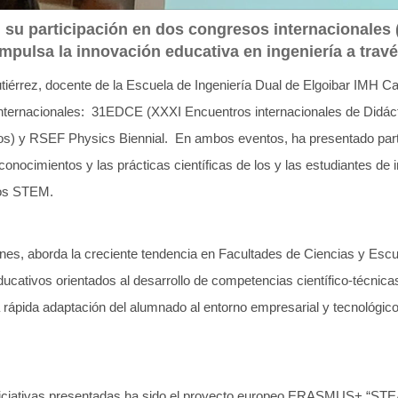
n su participación en dos congresos internacionale
impulsa la innovación educativa en ingeniería a tra
iérrez, docente de la Escuela de Ingeniería Dual de Elgoibar IMH C
nternacionales: 31EDCE (XXXI Encuentros internacionales de Didáct
s) y RSEF Physics Biennial. En ambos eventos, ha presentado part
onocimientos y las prácticas científicas de los y las estudiantes de 
tos STEM.
nes, aborda la creciente tendencia en Facultades de Ciencias y Escu
cativos orientados al desarrollo de competencias científico-técnica
a rápida adaptación del alumnado al entorno empresarial y tecnológico,
iniciativas presentadas ha sido el proyecto europeo ERASMUS+ “STE