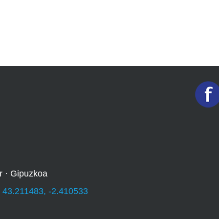
r · Gipuzkoa
:
43.211483, -2.410533