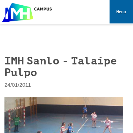
N
a
Toggle 
v
e
g
a
c
i
IMH Sanlo - Talaipe
ó
Pulpo
n
24/01/2011