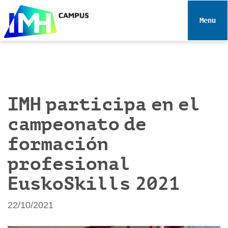
N
a
Toggle 
v
e
g
a
c
i
IMH participa en el
ó
campeonato de
n
formación
profesional
EuskoSkills 2021
22/10/2021