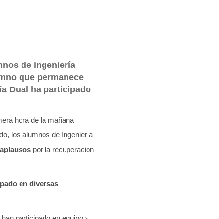
mnos de ingeniería
alumno que permanece
ía Dual ha participado
rimera hora de la mañana
do, los alumnos de Ingeniería
aplausos
por la recuperación
ipado en diversas
e han participado en equipo y