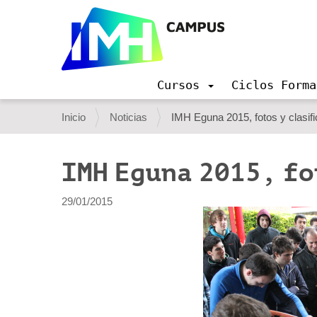
Cursos
Ciclos Forma
N
a
U
Inicio
Noticias
IMH Eguna 2015, fotos y clasif
v
s
e
g
t
IMH Eguna 2015, f
a
e
c
i
d
29/01/2015
ó
e
n
s
t
á
a