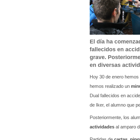
q
u
í
:
El día ha comenza
fallecidos en acc
grave. Posteriorme
en diversas activi
Hoy 30 de enero hemos 
hemos realizado un
min
Dual fallecidos en accid
de Iker, el alumno que 
Posteriormente, los al
actividades
al amparo d
Partidas de
cartas, ping