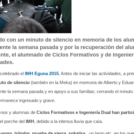
do con un minuto de silencio en memoria de los alu
idente la semana pasada y por la recuperación del 
nte, el alumnado de Ciclos Formativos y de Ingenier
dades.
celebrado el
IMH Eguna 2015
. Antes de iniciar las actividades, a p
uto de silencio
(también en la Meka) en memoria de Alberto y Eduar
ente la semana pasada y en apoyo a sus familias; cerrando el minuto
permanece ingresado y grave.
umnos y alumnas de
Ciclos Formativos e Ingeniería Dual han partic
el porche del
IMH
, debido a la intensa lluvia que caía.
-pong, triindor, prueba de sierra, sokatira..
un largo etc. en los qu