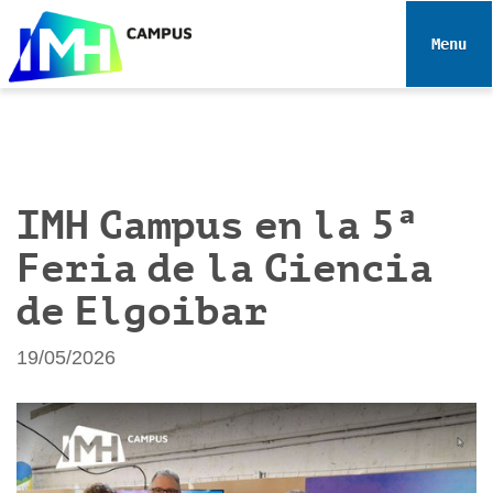
N
a
Toggle 
v
e
g
a
c
i
IMH Campus en la 5ª
ó
Feria de la Ciencia
n
de Elgoibar
19/05/2026