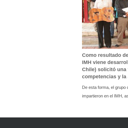
q
u
í
:
Como resultado de 
IMH viene desarrol
Chile) solicitó un
competencias y la 
De esta forma, el grupo 
impartieron en el IMH, a