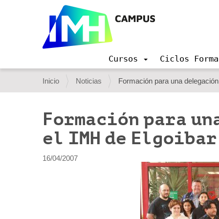
Cursos
Ciclos Forma
N
a
U
Inicio
Noticias
Formación para una delegación 
v
s
e
g
t
Formación para un
a
e
c
el IMH de Elgoibar
i
d
ó
e
n
16/04/2007
s
t
á
a