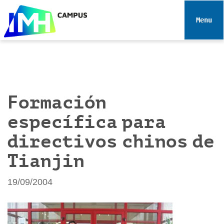
N
a
Toggle 
v
e
g
a
c
i
Formación
ó
específica para
n
directivos chinos de
Tianjin
19/09/2004