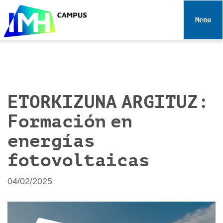
N
a
Toggle 
v
e
g
a
c
i
ETORKIZUNA ARGITUZ:
ó
Formación en
n
energías
fotovoltaicas
04/02/2025