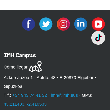
IMH Campus
Cómo llegar
Azkue auzoa 1 · Aptdo. 48 · E-20870 Elgoibar ·
Gipuzkoa
Tlf.:
+34 943 74 41 32
·
imh@imh.eus
· GPS:
43.211483, -2.410533