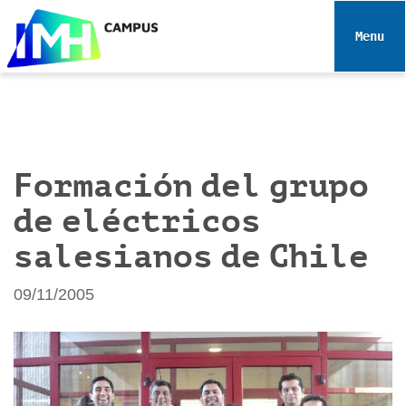
N
a
Toggle 
v
e
g
a
c
i
Formación del grupo
ó
de eléctricos
n
salesianos de Chile
09/11/2005