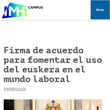
N
a
Toggle 
v
e
g
a
c
i
Firma de acuerdo
ó
para fomentar el uso
n
del euskera en el
mundo laboral
23/05/2016