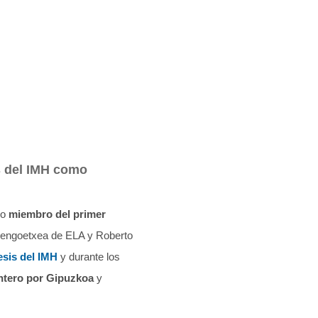
is del IMH como
mo
miembro del primer
Bengoetxea de ELA y Roberto
esis del IMH
y durante los
ntero por Gipuzkoa
y