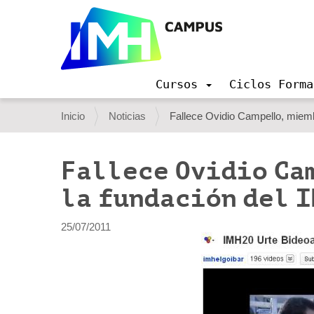
Cursos
Ciclos Forma
N
a
U
Inicio
Noticias
Fallece Ovidio Campello, miemb
v
s
e
g
t
Fallece Ovidio Ca
a
e
c
la fundación del I
i
d
ó
e
n
25/07/2011
s
t
á
a