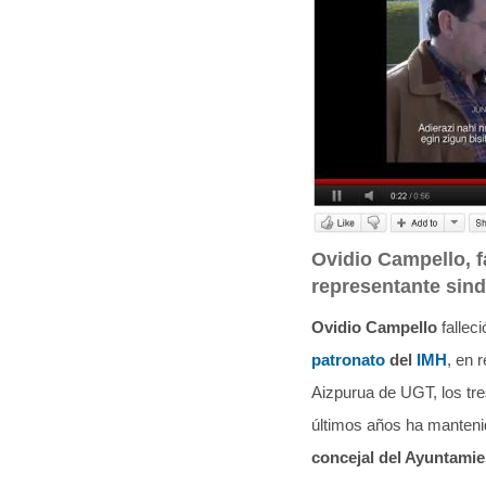
q
u
í
:
Ovidio Campello, f
representante sind
Ovidio Campello
fallec
patronato
del
IMH
, en 
Aizpurua de UGT, los tre
últimos años ha manteni
concejal del Ayuntamie