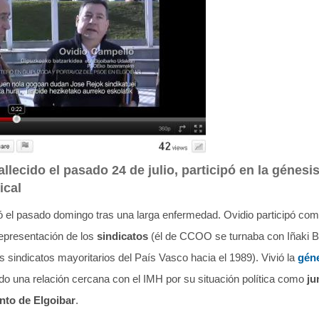
allecido el pasado 24 de julio, participó en la génes
ical
ió el pasado domingo tras una larga enfermedad. Ovidio participó co
representación de los
sindicatos
(él de CCOO se turnaba con Iñaki 
s sindicatos mayoritarios del País Vasco hacia el 1989). Vivió la
gén
do una relación cercana con el IMH por su situación política como
ju
nto de Elgoibar
.