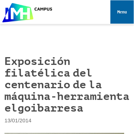
N
a
Toggle 
v
e
g
a
c
i
Exposición
ó
filatélica del
n
centenario de la
máquina-herramienta
elgoibarresa
13/01/2014