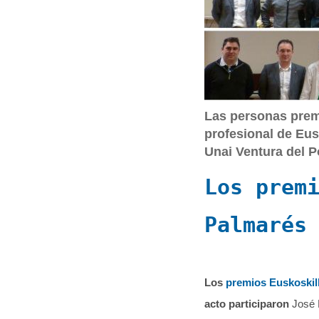
q
u
í
:
Las personas prem
profesional de Eu
Unai Ventura del P
Los prem
Palmarés
Los
premios Euskoskil
acto participaron
José 