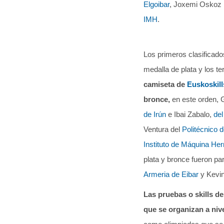
Elgoibar
, Joxemi Oskoz 
IMH
.
Los primeros clasificado
medalla de plata y los t
camiseta de
Euskoskill
bronce,
en este orden, 
de Irún
e Ibai Zabalo,
del
Ventura del
Politécnico 
Instituto de Máquina Her
plata y bronce fueron pa
Armeria de Eibar
y Kevi
Las pruebas o skills d
que se organizan a niv