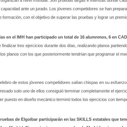
organizan a nivel mundial. Son pruebas largas e intensas donde cad
y capacidad ante un jurado. Los jóvenes competidores se han prepar
formación, con el objetivo de superar las pruebas y lograr un premi
das en el IMH han participado un total de 16 alumnmos, 6 en CAD
 finalizar tres ejercicios durante dos días, realizando planos partiend
 los planos con los que posteriormente tendrían que programar el m
celebro de estos jóvenes competidores salían chispas en su esfuerzo
fresado solo uno de ellos consiguió terminar completamente el ejercic
er puesto en diseño mecánico terminó todos los ejercicios con tiemp
ruebas de Elgoibar participarán en las SKILLS estatales que ten