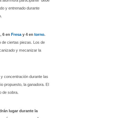
a alumno/a participante debe
ado y entrenado durante
o.
, 6 en
Fresa
y 4 en
torno
.
o de ciertas piezas. Los de
ecanizado y mecanizar la
 y concentración durante las
io propuesto, la ganadora. El
o de sobra.
drán lugar durante la