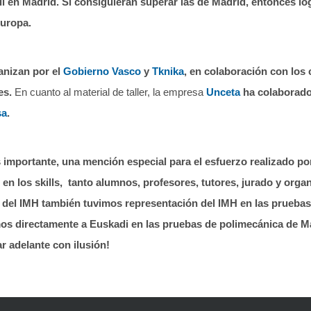
l en Madrid. Si consiguieran superar las de Madrid, entonces lo
Europa.
anizan por el
Gobierno Vasco
y
Tknika
, en colaboración con los
es.
En cuanto al material de taller, la empresa
Unceta
ha colaborado
sa
.
importante, una mención especial para el esfuerzo realizado po
 en los skills, tanto alumnos, profesores, tutores, jurado y org
 del IMH también tuvimos representación del IMH en las pruebas
os directamente a Euskadi en las pruebas de polimecánica de Ma
r adelante con ilusión!