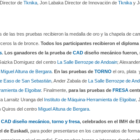
Director de
Tknika
, Jon Labaka Director de Innovación de
Tknika
y J
s de las tres pruebas recibieron la medalla de oro y la chapela de c
erceros la de bronce.
Todos los participantes recibieron el diploma 
s
.
Los ganadores de la prueba de
CAD
diseño mecánico fueron, m
Gaizka Domiguez del centro
La Salle Berrozpe de Andoain
; Alexander
 Miguel Altuna de Bergara
.
En las pruebas de
TORNO
el oro, plata
de Easo de San Sebastián
, Ander Zabala de
La Salle Berrozpe de And
ramienta de Elgoibar
. Finalmente,
para las pruebas de
FRESA
cent
ra Larraitz Uranga del
Instituto de Máquina-Herramienta de Elgoibar
, 
n Quiros del centro
Miguel Altuna de Bergara.
e
CAD diseño mecánico
,
torno y fresa
, celebrados en el IMH de E
el de Euskadi,
para poder presentarse en los campeonatos de formac