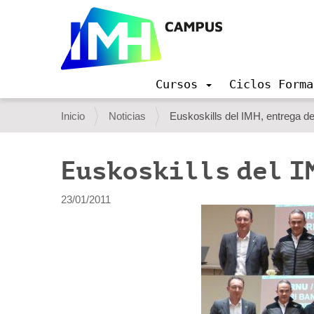
Cursos
Ciclos Forma
N
a
U
Inicio
Noticias
Euskoskills del IMH, entrega d
v
s
e
g
t
Euskoskills del I
a
e
c
i
d
23/01/2011
ó
e
n
s
t
á
a