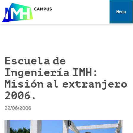
N
a
Toggle 
v
e
g
a
c
i
Escuela de
ó
Ingeniería IMH:
n
Misión al extranjero
2006.
22/06/2006